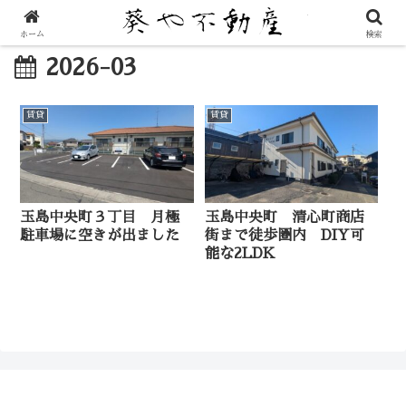
ホーム
検索
2026-03
賃貸
賃貸
玉島中央町３丁目 月極
玉島中央町 清心町商店
駐車場に空きが出ました
街まで徒歩圏内 DIY可
能な2LDK