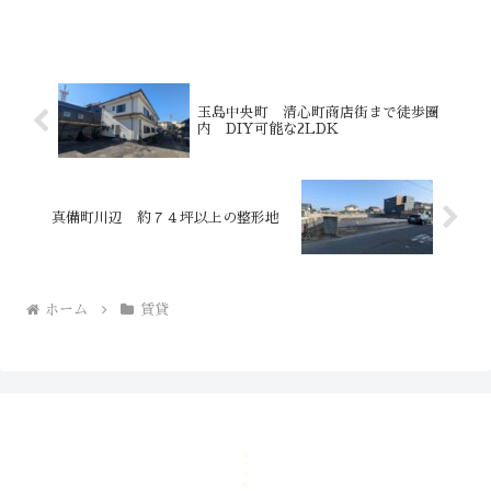
にスーパー・ドラッグストア・金融機関
も近く、生活に必要なものが身近で揃う
好立地。お仕事帰りのお買い物や、ちょ
っとした用事もスムーズで
玉島中央町 清心町商店街まで徒歩圏
内 DIY可能な2LDK
真備町川辺 約７４坪以上の整形地
ホーム
賃貸