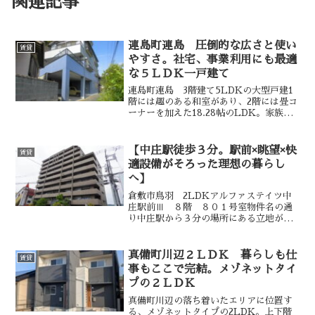
関連記事
連島町連島 圧倒的な広さと使い
賃貸
やすさ。社宅、事業利用にも最適
な５ＬＤＫ一戸建て
連島町連島 3階建て5LDKの大型戸建1
階には趣のある和室があり、2階には畳コ
ーナーを加えた18.28帖のLDK。家族が
集まる中心の空間としてはもちろん、社
宅・寮の共有スペースとしても使えま
す。3階には洋室が3部屋あり、個人のプ
【中庄駅徒歩３分。駅前×眺望×快
賃貸
ライベート空
適設備がそろった理想の暮らし
へ】
倉敷市鳥羽 2LDKアルファステイツ中
庄駅前Ⅲ ８階 ８０１号室物件名の通
り中庄駅から３分の場所にある立地が魅
力と、通勤・通学はもちろん日常生活に
欠かせないスーパー・コンビニ・病院・
金融機関・飲食店が揃った生活しやすい
真備町川辺２ＬＤＫ 暮らしも仕
賃貸
環境です。2LDKの角
事もここで完結。メゾネットタイ
プの２ＬＤＫ
真備町川辺の落ち着いたエリアに位置す
る、メゾネットタイプの2LDK。上下階