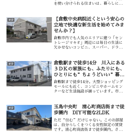
を使い分けられる住まいは、暮らしに程
よい距離感とゆとりをもたらしてくれま
す。2階に配置されたLDKは、プライバ
シーを確保しやすく、外からの視線を気
【倉敷中央病院近くという安心の
賃貸
にせずくつろげる空間
立地で快適な新生活を始めてみま
せんか？】
倉敷市内でも人気のエリアに建つ「セン
トレージマキオ」周辺には毎日の生活に
欠かせないコンビニ、スーパー、ドラッ
グストア、病院などが徒歩圏内にあり、
車がなくても不便を感じにくい環境で
す。また、倉敷中央病院にも近く「仕事
倉敷駅まで徒歩14分 川入にある
賃貸
で病院関係にお勤めの方」、
３ＤＫの家族にも、ふたりにも、
ひとりにも”ちょうどいい”暮ら
し
倉敷駅まで徒歩14分。大型ショッピング
モールにも近く、コンビニやホームセン
ターなど生活施設が揃っています。市街
地へもアクセスしやすく通勤・通学にも
スムーズな立地です。使いやすい3DK
で、家族でゆったり、二人暮らしで部屋
玉島中央町 清心町商店街まで徒
賃貸
を分けたいカップル、荷
歩圏内 DIY可能な2LDK
ただ“住む”だけじゃない。このお部屋
は、自分らしくをつくる女性限定の賃貸
です。清心町商店街まで徒歩圏内。さら