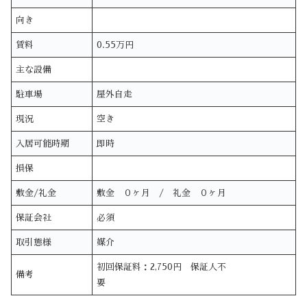
向き
賃料
0.55万円
主な設備
駐車場
屋外自走
現況
空き
入居可能時期
即時
損保
敷金/礼金
敷金 ０ヶ月 / 礼金 ０ヶ月
保証会社
必須
取引態様
媒介
初回保証料：2,750円 保証人不
備考
要